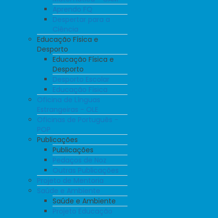
Aprendo FQ
Despertar para a
Ciência
Educação Física e
Desporto
Educação Física e
Desporto
Desporto Escolar
Educação Física
Oficina de Línguas
Estrangeiras - OLE
Oficinas de Português -
POP
Publicações
Publicações
Pedaços de Noz
Outras Publicações
Projeto de Mentoria
Saúde e Ambiente
Saúde e Ambiente
Projeto Educação