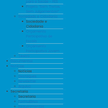
para a Saúde - PES
Projeto “Sem Tretas,
Sem Julgamentos!”
Sociedade e Cidadania
Sociedade e
Cidadania
Orçamento
Participativo de
Escola
Orçamento
Participativo Jovem
Teatro
Documentos
Notícias
Notícias
Destaques
Newsletter
Arquivo
Secretaria
Secretaria
Formulários
Requerimentos