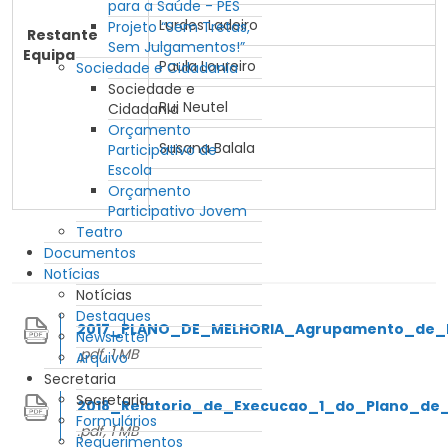
para a Saúde - PES
Lurdes Ladeiro
Projeto “Sem Tretas,
Restante
Sem Julgamentos!”
Equipa
Paula Loureiro
Sociedade e Cidadania
Sociedade e
Rui Neutel
Cidadania
Orçamento
Susana Balala
Participativo de
Escola
Orçamento
Participativo Jovem
Teatro
Documentos
Notícias
Notícias
Destaques
2017_PLANO_DE_MELHORIA_Agrupamento_de_
Newsletter
.pdf, 1 MB
Arquivo
Secretaria
Secretaria
2018_Relatorio_de_Execucao_1_do_Plano_de_
Formulários
.pdf, 1 MB
Requerimentos