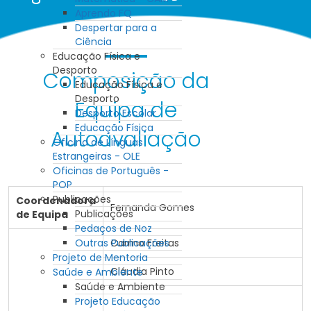
Aprendo FQ
Despertar para a
Ciência
Educação Física e
Desporto
Composição da
Educação Física e
Desporto
Equipa de
Desporto Escolar
Educação Física
Autoavaliação
Oficina de Línguas
Estrangeiras - OLE
Oficinas de Português -
POP
Publicações
Coordenadora
Fernanda Gomes
Publicações
de Equipa
Pedaços de Noz
Outras Publicações
Carmo Freitas
Projeto de Mentoria
Cláudia Pinto
Saúde e Ambiente
Saúde e Ambiente
Projeto Educação