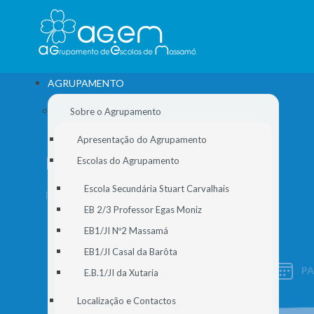
AGRUPAMENTO
Sobre o Agrupamento
Apresentação do Agrupamento
FICHA TÉCNICA
Escolas do Agrupamento
Escola Secundária Stuart Carvalhais
Início
//
Ficha Técnica
EB 2/3 Professor Egas Moniz
EB1/JI Nº2 Massamá
EB1/JI Casal da Barôta
P
E.B.1/JI da Xutaria
SIGE
Localização e Contactos