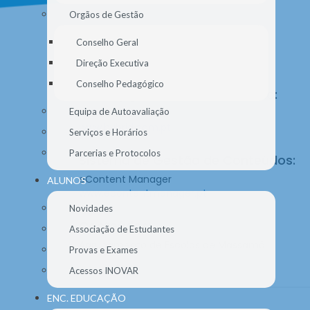
Orgãos de Gestão
Conselho Geral
Direção Executiva
Conselho Pedagógico
Concepção e Desenvolvimento:
Equipa de Autoavaliação
HYBRID SOLUTIONS
www.hybrid.com.pt
Serviços e Horários
Parcerias e Protocolos
Sistema de Gestão de Conteúdos:
eContent Manager
ALUNOS
www.econtentmanager.pt
Novidades
Conteúdos:
Associação de Estudantes
Agrupamento de Escolas de Massamá
Provas e Exames
Acessos INOVAR
ENC. EDUCAÇÃO