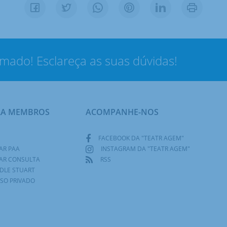
rmado! Esclareça as suas dúvidas!
RA MEMBROS
ACOMPANHE-NOS
FACEBOOK DA "TEATR AGEM"
AR PAA
INSTAGRAM DA "TEATR AGEM"
AR CONSULTA
RSS
DLE STUART
SO PRIVADO