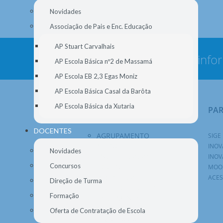
Novidades
Associação de Pais e Enc. Educação
AP Stuart Carvalhais
Nunca deixe de estar info
AP Escola Básica nº2 de Massamá
AP Escola EB 2,3 Egas Moniz
AP Escola Básica Casal da Barôta
AP Escola Básica da Xutaria
NAVEGAÇÃO
PA
DOCENTES
AGRUPAMENTO
SIGE
ALUNOS
INOV
Novidades
ENC. EDUCAÇÃO
INOV
Concursos
DOCENTES
MOO
BIBLIOTECA
ACES
Direção de Turma
PROJETOS E CLUBES
Formação
DOCUMENTOS
NOTÍCIAS
Oferta de Contratação de Escola
SECRETARIA