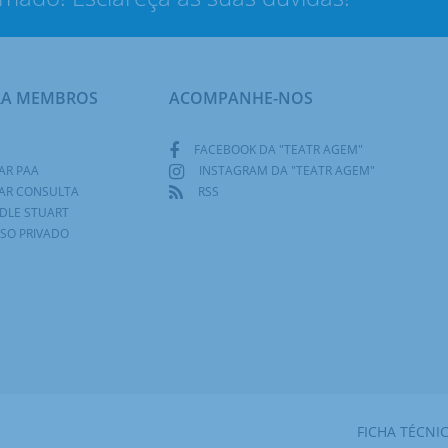
RA MEMBROS
ACOMPANHE-NOS
FACEBOOK DA "TEATR AGEM"
AR PAA
INSTAGRAM DA "TEATR AGEM"
AR CONSULTA
RSS
DLE STUART
SO PRIVADO
FICHA TÉCNI