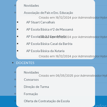
Novidades
Documentos Estruturantes
Associação de Pais e Enc. Educação
Criado em 19/12/2024
por Administrador Hybr
AP Stuart Carvalhais
AP Escola Básica nº2 de Massamá
Manuais Escolares
AP Escola EB 2,3 Egas Moniz
Criado em 19/12/2024
por Administrador Hybr
AP Escola Básica Casal da Barôta
Oferta Educativa
AP Escola Básica da Xutaria
Criado em 19/12/2024
por Administrador Hybr
DOCENTES
Secretaria
Novidades
Criado em 06/05/2025
por Administrador Hy
Concursos
Direção de Turma
Formação
Oferta de Contratação de Escola
Nunca deixe de estar info