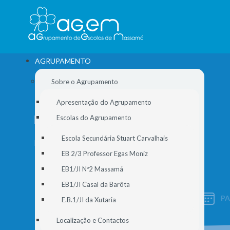
AGRUPAMENTO
Sobre o Agrupamento
Apresentação do Agrupamento
DOCUMENTOS
Escolas do Agrupamento
Escola Secundária Stuart Carvalhais
Início
//
Documentos
EB 2/3 Professor Egas Moniz
EB1/JI Nº2 Massamá
EB1/JI Casal da Barôta
P
E.B.1/JI da Xutaria
SIGE
Localização e Contactos