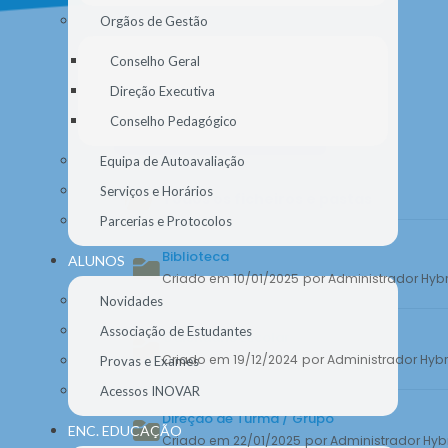
Orgãos de Gestão
Conselho Geral
Direção Executiva
Conselho Pedagógico
Filtrar por etiquetas
Equipa de Autoavaliação
Serviços e Horários
Todos os ficheiros e pastas
Parcerias e Protocolos
Biblioteca
ALUNOS
Criado em 10/01/2025
por Administrador Hybr
Novidades
Associação de Estudantes
Calendário Escolar
Criado em 19/12/2024
por Administrador Hybr
Provas e Exames
Acessos INOVAR
Direção de Turma / Grupo
ENC. EDUCAÇÃO
Criado em 22/01/2025
por Administrador Hyb