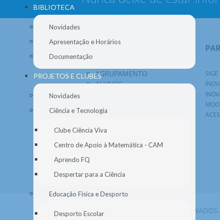
BIBLIOTECA
Novidades
Apresentação e Horários
NAVEGAÇÃO
PA
Documentação
AGRUPAMENTO
SIGE
PROJETOS E CLUBES
ALUNOS
INOV
ENC. EDUCAÇÃO
INOV
Novidades
DOCENTES
MOO
Ciência e Tecnologia
BIBLIOTECA
ACES
PROJETOS E CLUBES
Clube Ciência Viva
DOCUMENTOS
Centro de Apoio à Matemática - CAM
NOTÍCIAS
SECRETARIA
Aprendo FQ
Despertar para a Ciência
Educação Física e Desporto
© 2026 AGEM. TODOS OS DIREITOS RESERVADOS.
Desporto Escolar