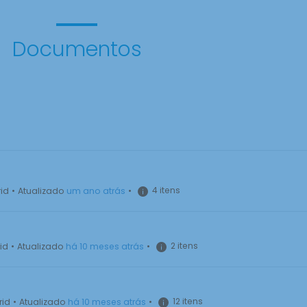
Documentos
4 itens
id
•
Atualizado
um ano atrás
•
2 itens
id
•
Atualizado
há 10 meses atrás
•
12 itens
rid
•
Atualizado
há 10 meses atrás
•