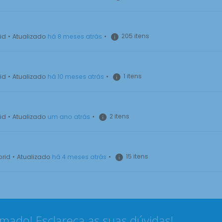
205 itens
id
•
Atualizado
há 8 meses atrás
•
1 itens
id
•
Atualizado
há 10 meses atrás
•
2 itens
id
•
Atualizado
um ano atrás
•
15 itens
brid
•
Atualizado
há 4 meses atrás
•
rmado! Esclareça as suas dúvidas!