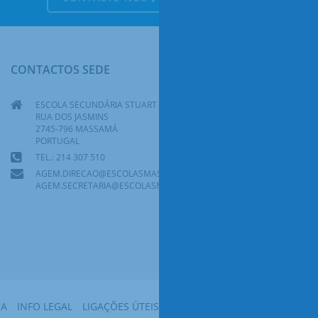
CONTACTOS SEDE
ESCOLA SECUNDÁRIA STUART CARVALHAIS
RUA DOS JASMINS
2745-796 MASSAMÁ
PORTUGAL
TEL.: 214 307 510
AGEM.DIRECAO@ESCOLASMASSAMA.PT
AGEM.SECRETARIA@ESCOLASMASSAMA.PT
CA
INFO LEGAL
LIGAÇÕES ÚTEIS
MAPA DO SITE