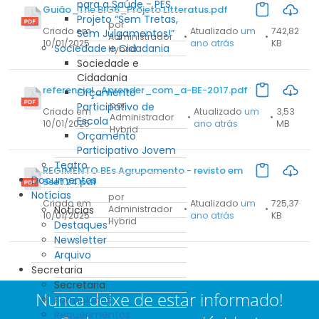
para a Saúde - PES
Guião_The BIG6_Projeto Litteratus.pdf
Projeto “Sem Tretas,
por
Criado em
Atualizado
um
742,82
Sem Julgamentos!”
Administrador
•
•
10/01/2025
ano atrás
KB
Sociedade e Cidadania
Hybrid
Sociedade e
Cidadania
referencial_Aprender_com_a-BE-2017.pdf
Orçamento
por
Participativo de
Criado em
Atualizado
um
3,53
Administrador
•
•
Escola
10/01/2025
ano atrás
MB
Hybrid
Orçamento
Participativo Jovem
Teatro
REGIMENTO BEs Agrupamento - revisto em
Documentos
9set.24.pdf
Notícias
por
Criado em
Atualizado
um
725,37
Notícias
Administrador
•
•
10/01/2025
ano atrás
KB
Hybrid
Destaques
Newsletter
Arquivo
Secretaria
Secretaria
Nunca deixe de estar informado!
Formulários
Requerimentos