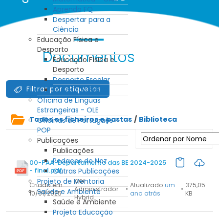
Aprendo FQ
Despertar para a
Ciência
Educação Física e
Desporto
Documentos
Educação Física e
Desporto
Desporto Escolar
Filtrar por etiquetas
Educação Física
Oficina de Línguas
Estrangeiras - OLE
Todos os ficheiros e pastas
/
Biblioteca
Oficinas de Português -
POP
Publicações
Publicações
Pedaços de Noz
00-PAA-Departamento das BE 2024-2025
- final.pdf
Outras Publicações
Projeto de Mentoria
por
Criado em
Atualizado
um
375,05
Administrador
•
•
Saúde e Ambiente
10/01/2025
ano atrás
KB
Hybrid
Saúde e Ambiente
Projeto Educação