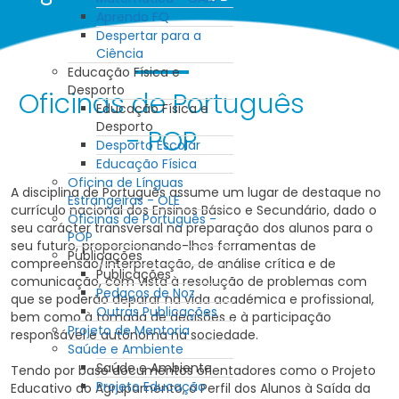
Aprendo FQ
Despertar para a
Ciência
Educação Física e
Desporto
Oficinas de Português
Educação Física e
Desporto
- POP
Desporto Escolar
Educação Física
Oficina de Línguas
A disciplina de Português assume um lugar de destaque no
Estrangeiras - OLE
currículo nacional dos Ensinos Básico e Secundário, dado o
Oficinas de Português -
seu carácter transversal na preparação dos alunos para o
POP
seu futuro, proporcionando-lhes ferramentas de
Publicações
compreensão/interpretação, de análise crítica e de
Publicações
comunicação, com vista à resolução de problemas com
Pedaços de Noz
que se poderão deparar na vida académica e profissional,
Outras Publicações
bem como à tomada de decisões e à participação
Projeto de Mentoria
responsável e autónoma na sociedade.
Saúde e Ambiente
Saúde e Ambiente
Tendo por base documentos orientadores como o Projeto
Projeto Educação
Educativo do Agrupamento, o Perfil dos Alunos à Saída da