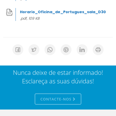
Horario_Oficina_de_Portugues_sala_D30
.pdf, 109 KB
Nunca deixe de estar informado!
Esclareça as suas dúvidas!
CONTACTE-NOS