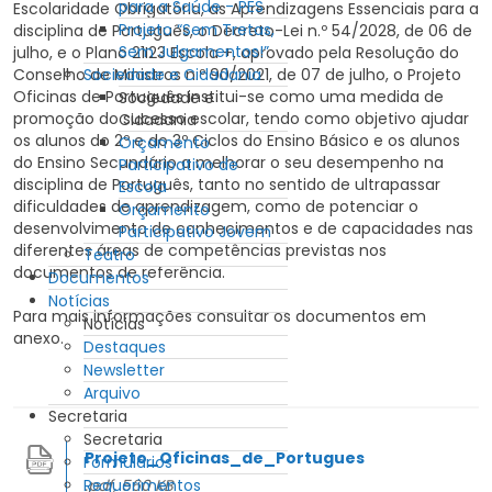
para a Saúde - PES
Escolaridade Obrigatória, as Aprendizagens Essenciais para a
Projeto “Sem Tretas,
disciplina de Português, o Decreto-Lei n.º 54/2028, de 06 de
Sem Julgamentos!”
julho, e o Plano 21I23 Escola +, aprovado pela Resolução do
Sociedade e Cidadania
Conselho de Ministros n.º 90/2021, de 07 de julho, o Projeto
Oficinas de Português institui-se como uma medida de
Sociedade e
promoção do sucesso escolar, tendo como objetivo ajudar
Cidadania
os alunos do 2º e do 3º Ciclos do Ensino Básico e os alunos
Orçamento
do Ensino Secundário a melhorar o seu desempenho na
Participativo de
disciplina de Português, tanto no sentido de ultrapassar
Escola
dificuldades de aprendizagem, como de potenciar o
Orçamento
desenvolvimento de conhecimentos e de capacidades nas
Participativo Jovem
diferentes áreas de competências previstas nos
Teatro
documentos de referência.
Documentos
Notícias
Para mais informações consultar os documentos em
Notícias
anexo.
Destaques
Newsletter
Arquivo
Secretaria
Secretaria
Projeto_Oficinas_de_Portugues
Formulários
Requerimentos
.pdf, 560 KB