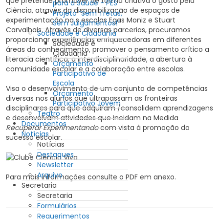
que pretende promover de forma criativa o gosto pela
para a Saúde - PES
Ciência, através da disponibilização de espaços de
Projeto “Sem Tretas,
experimentação na s escolas Egas Moniz e Stuart
Sem Julgamentos!”
Carvalhais. Através de diversas parcerias, procuramos
Sociedade e Cidadania
proporcionar experiências enriquecedoras em diferentes
Sociedade e
áreas do conhecimento, promover o pensamento crítico a
Cidadania
literacia científica, a interdisciplinaridade, a abertura à
Orçamento
comunidade escolar e a colaboração entre escolas.
Participativo de
Escola
Visa o desenvolvimento de um conjunto de competências
Orçamento
diversas nos alunos que ultrapassam as fronteiras
Participativo Jovem
disciplinares para que adquiram /consolidem aprendizagens
Teatro
e desenvolvam atividades que incidam na Medida
Documentos
Recuperar Experimentando
com vista à promoção do
Notícias
sucesso escolar.
Notícias
Destaques
Newsletter
Arquivo
Para mais informações consulte o PDF em anexo.
Secretaria
Secretaria
Formulários
Requerimentos