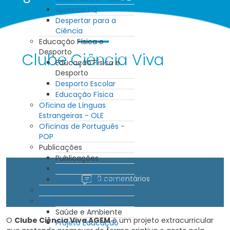
Aprendo FQ
Despertar para a
Ciência
Educação Física e
Desporto
Clube Ciência Viva
Educação Física e
Desporto
Desporto Escolar
Educação Física
Oficina de Línguas
Estrangeiras - OLE
Oficinas de Português -
POP
Publicações
Publicações
Pedaços de Noz
0 comentários
Outras Publicações
Projeto de Mentoria
Saúde e Ambiente
Saúde e Ambiente
O
Clube Ciência Viva AGEM
é um projeto extracurricular
Projeto Educação