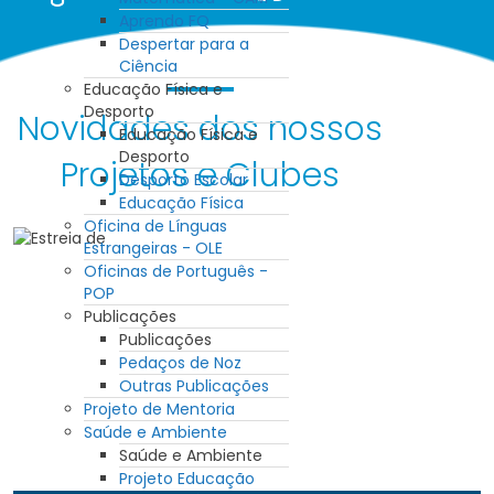
Aprendo FQ
Despertar para a
Ciência
Educação Física e
Desporto
Novidades dos nossos
Educação Física e
Desporto
Projetos e Clubes
Desporto Escolar
Educação Física
Oficina de Línguas
Estrangeiras - OLE
Oficinas de Português -
POP
Publicações
Publicações
Pedaços de Noz
Outras Publicações
Projeto de Mentoria
Saúde e Ambiente
Saúde e Ambiente
Projeto Educação