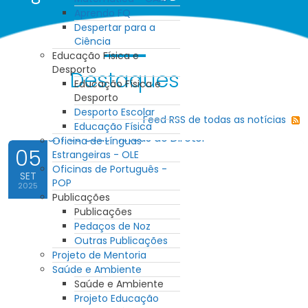
Aprendo FQ
Despertar para a
Ciência
Educação Física e
Desporto
Destaques
Educação Física e
Desporto
Desporto Escolar
Feed RSS de todas as notícias
Educação Física
Oficina de Línguas
05
Estrangeiras - OLE
Oficinas de Português -
SET
POP
2025
Publicações
Publicações
Pedaços de Noz
Outras Publicações
Projeto de Mentoria
Saúde e Ambiente
Saúde e Ambiente
Projeto Educação