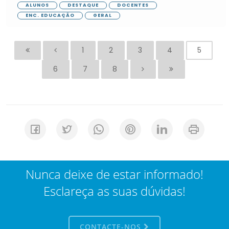
ALUNOS
DESTAQUE
DOCENTES
ENC. EDUCAÇÃO
GERAL
1
2
3
4
5
6
7
8
Nunca deixe de estar informado!
Esclareça as suas dúvidas!
CONTACTE-NOS