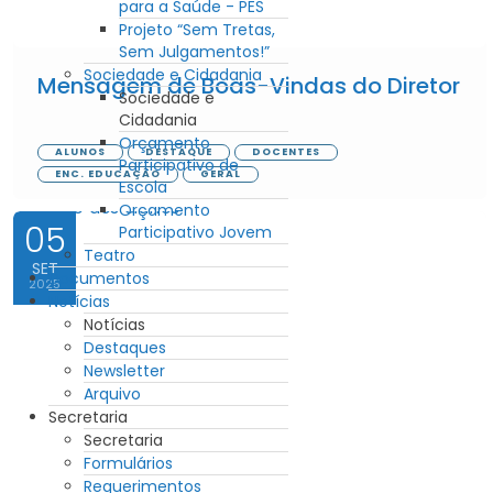
para a Saúde - PES
Projeto “Sem Tretas,
Sem Julgamentos!”
Sociedade e Cidadania
Mensagem de Boas-Vindas do Diretor
Sociedade e
Cidadania
Orçamento
ALUNOS
DESTAQUE
DOCENTES
Participativo de
ENC. EDUCAÇÃO
GERAL
Escola
Orçamento
05
Participativo Jovem
Teatro
SET
Documentos
2025
Notícias
Notícias
Destaques
Newsletter
Arquivo
Secretaria
Secretaria
Formulários
Requerimentos