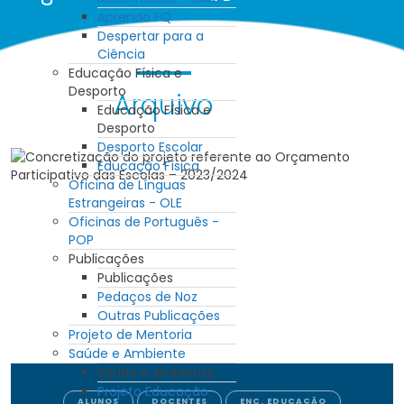
Aprendo FQ
Despertar para a
Ciência
Educação Física e
Desporto
Arquivo
Educação Física e
Desporto
Desporto Escolar
Educação Física
Oficina de Línguas
Estrangeiras - OLE
Oficinas de Português -
POP
Publicações
Publicações
Pedaços de Noz
Outras Publicações
Projeto de Mentoria
Saúde e Ambiente
Saúde e Ambiente
Projeto Educação
ALUNOS
DOCENTES
ENC. EDUCAÇÃO