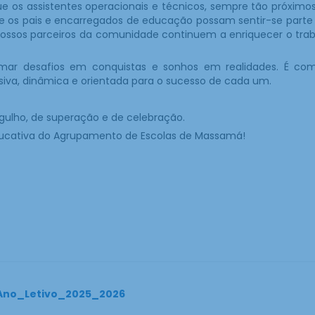
 os assistentes operacionais e técnicos, sempre tão próxi
Que os pais e encarregados de educação possam sentir-se part
nossos parceiros da comunidade continuem a enriquecer o trab
formar desafios em conquistas e sonhos em realidades. É 
siva, dinâmica e orientada para o sucesso de cada um.
gulho, de superação e de celebração.
ucativa do Agrupamento de Escolas de Massamá!
Ano_Letivo_2025_2026