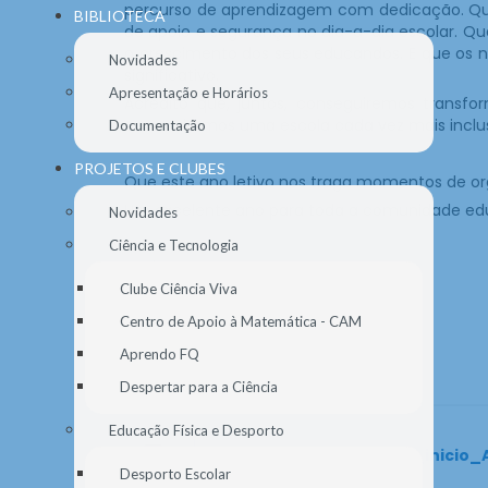
percurso de aprendizagem com dedicação. Que
BIBLIOTECA
de apoio e segurança no dia-a-dia escolar. 
o crescimento dos seus educandos. E que os 
Novidades
significativo.
Apresentação e Horários
Acredito que, juntos, conseguiremos trans
construiremos uma escola cada vez mais inclu
Documentação
PROJETOS E CLUBES
Que este ano letivo nos traga momentos de or
Um excelente ano para toda a comunidade ed
Novidades
Ciência e Tecnologia
O Diretor
Clube Ciência Viva
Pedro Figueiredo
Centro de Apoio à Matemática - CAM
Aprendo FQ
Despertar para a Ciência
Educação Física e Desporto
Mensagem_do_Diretor_inicio_
Desporto Escolar
.pdf, 456 KB