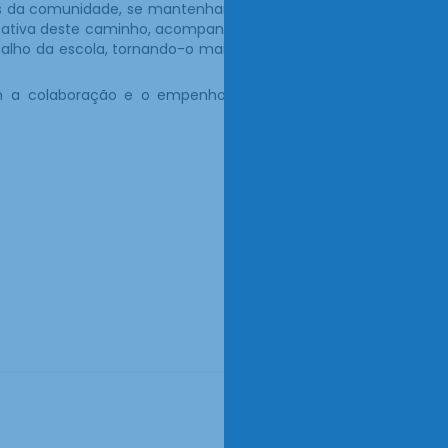
mos da comunidade, se mantenham como pilares
e ativa deste caminho, acompanhando de perto
alho da escola, tornando-o mais abrangente e
com a colaboração e o empenho de todos que