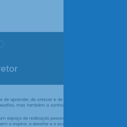
etor
 de aprender, de crescer e de alcançar novos
 desafios, mas também a sonhos que podem e
a um espaço de realização pessoal e académica,
nuem a inspirar, a desafiar e a acompanhar cada