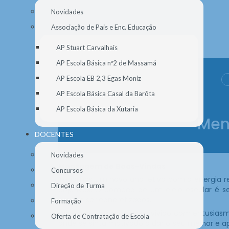
Novidades
Associação de Pais e Enc. Educação
AP Stuart Carvalhais
AP Escola Básica nº2 de Massamá
AP Escola EB 2,3 Egas Moniz
AP Escola Básica Casal da Barôta
AP Escola Básica da Xutaria
Men
DOCENTES
Novidades
Mensagem de Boas-Vindas
Concursos
Iniciamos um novo ano letivo com a energia 
Direção de Turma
objetivos. O começo de um ciclo escolar é
devem ser concretizados.
Formação
Desejo que este ano seja vivido com entusiasm
Oferta de Contratação de Escola
onde se sinta motivado a dar o seu melhor e ap