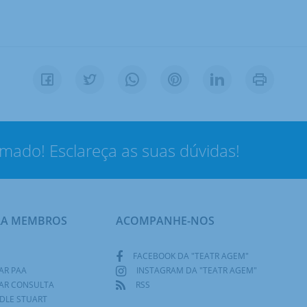
rmado! Esclareça as suas dúvidas!
RA MEMBROS
ACOMPANHE-NOS
FACEBOOK DA "TEATR AGEM"
AR PAA
INSTAGRAM DA "TEATR AGEM"
AR CONSULTA
RSS
DLE STUART