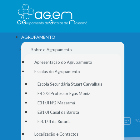
AGRUPAMENTO
Sobre o Agrupamento
Apresentação do Agrupamento
ARQUIVO
Escolas do Agrupamento
Escola Secundária Stuart Carvalhais
Início
//
Notícias
//
Arquivo
EB 2/3 Professor Egas Moniz
EB1/JI Nº2 Massamá
EB1/JI Casal da Barôta
P
E.B.1/JI da Xutaria
SIGE
Localização e Contactos