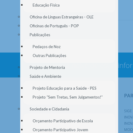
Educação Física
Oficina de Línguas Estrangeiras - OLE
Oficinas de Português - POP
Publicações
Pedaços de Noz
Outras Publicações
Nunca deixe de estar info
Projeto de Mentoria
Saúde e Ambiente
Projeto Educação para a Saúde - PES
NAVEGAÇÃO
PA
Projeto “Sem Tretas, Sem Julgamentos!”
Sociedade e Cidadania
AGRUPAMENTO
SIGE
ALUNOS
INOV
Orçamento Participativo de Escola
ENC. EDUCAÇÃO
INOV
DOCENTES
MOO
Orçamento Participativo Jovem