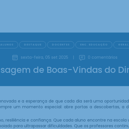
ALUNOS
DESTAQUE
DOCENTES
ENC. EDUCAÇÃO
GERAL
sexta-feira, 05 set 2025
|
0 comentários
sagem de Boas-Vindas do Dir
renovada e a esperança de que cada dia será uma oportunidade
 sempre um momento especial: abre portas a descobertas, a
o, resiliência e confiança. Que cada aluno encontre na escol
oiado para ultrapassar dificuldades. Que os professores conti