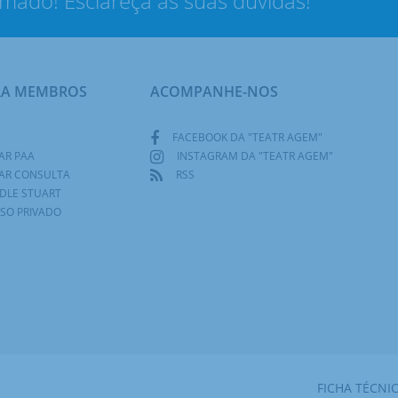
rmado! Esclareça as suas dúvidas!
RA MEMBROS
ACOMPANHE-NOS
FACEBOOK DA "TEATR AGEM"
AR PAA
INSTAGRAM DA "TEATR AGEM"
AR CONSULTA
RSS
DLE STUART
SO PRIVADO
FICHA TÉCNI