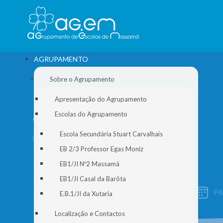
AGRUPAMENTO
Sobre o Agrupamento
Apresentação do Agrupamento
ARQUIVO
Escolas do Agrupamento
Escola Secundária Stuart Carvalhais
Início
//
Notícias
//
Arquivo
EB 2/3 Professor Egas Moniz
EB1/JI Nº2 Massamá
EB1/JI Casal da Barôta
P
E.B.1/JI da Xutaria
SIGE
Localização e Contactos