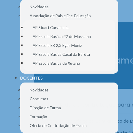
Novidades
Associação de Pais e Enc. Educação
AP Stuart Carvalhais
AP Escola Básica nº2 de Massamá
AP Escola EB 2,3 Egas Moniz
AP Escola Básica Casal da Barôta
Grupo de recrutame
AP Escola Básica da Xutaria
DOCENTES
Novidades
Concursos
Oportunidade de contratação para 
Direção de Turma
Formação
Encontram-se em Oferta de Contratação de Esc
Oferta de Contratação de Escola
Grupo de recrutamento 300 – Português
: 