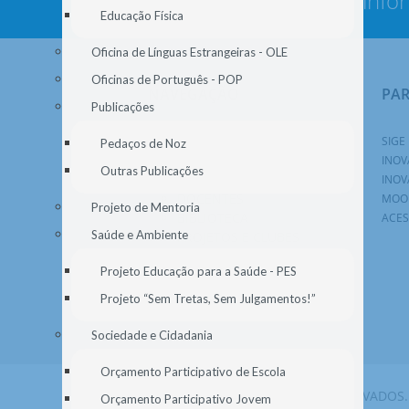
Nunca deixe de estar info
Educação Física
Oficina de Línguas Estrangeiras - OLE
Oficinas de Português - POP
NAVEGAÇÃO
PA
Publicações
AGRUPAMENTO
SIGE
Pedaços de Noz
ALUNOS
INOV
Outras Publicações
ENC. EDUCAÇÃO
INOV
DOCENTES
MOO
Projeto de Mentoria
BIBLIOTECA
ACES
Saúde e Ambiente
PROJETOS E CLUBES
DOCUMENTOS
Projeto Educação para a Saúde - PES
NOTÍCIAS
SECRETARIA
Projeto “Sem Tretas, Sem Julgamentos!”
Sociedade e Cidadania
Orçamento Participativo de Escola
© 2026 AGEM. TODOS OS DIREITOS RESERVADOS.
Orçamento Participativo Jovem