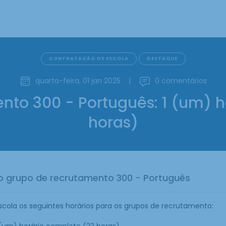
CONTRATAÇÃO DE ESCOLA
DESTAQUE
quarta-feira, 01 jan 2025
|
0 comentários
nto 300 - Português: 1 (um) h
horas)
o grupo de recrutamento 300 - Português
ola os seguintes horários para os grupos de recrutamento:
1 (um) horário completo (22 horas).