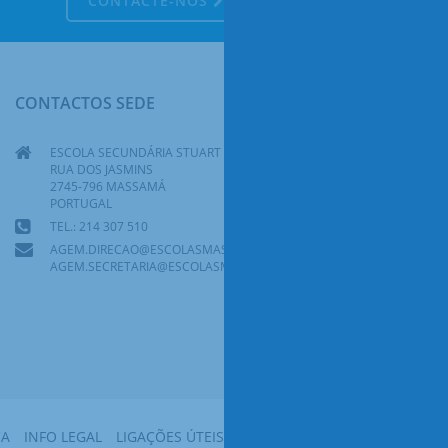
CONTACTE-NOS
CONTACTOS SEDE
ESCOLA SECUNDÁRIA STUART CARVALHAIS
RUA DOS JASMINS
2745-796 MASSAMÁ
PORTUGAL
TEL.: 214 307 510
AGEM.DIRECAO@ESCOLASMASSAMA.PT
AGEM.SECRETARIA@ESCOLASMASSAMA.PT
CA
INFO LEGAL
LIGAÇÕES ÚTEIS
MAPA DO SITE