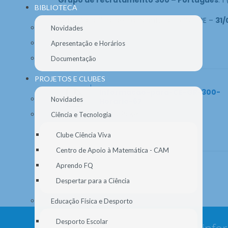
BIBLIOTECA
Nota: Data final de candidatura no SIGHRE –
31/
Novidades
Apresentação e Horários
Documentação
PROJETOS E CLUBES
Informacao-para-CE-GR-300-
Novidades
Horario-67
.pdf, 165 KB
Ciência e Tecnologia
Clube Ciência Viva
Centro de Apoio à Matemática - CAM
Aprendo FQ
Despertar para a Ciência
Educação Física e Desporto
Desporto Escolar